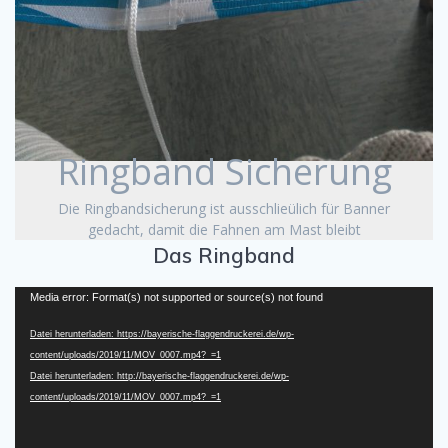
Ringband Sicherung
Die Ringbandsicherung ist ausschlieülich für Banner
gedacht, damit die Fahnen am Mast bleibt
Das Ringband
Video-
Media error: Format(s) not supported or source(s) not found
Player
Datei herunterladen: https://bayerische-flaggendruckerei.de/wp-
content/uploads/2019/11/MOV_0007.mp4?_=1
Datei herunterladen: http://bayerische-flaggendruckerei.de/wp-
content/uploads/2019/11/MOV_0007.mp4?_=1