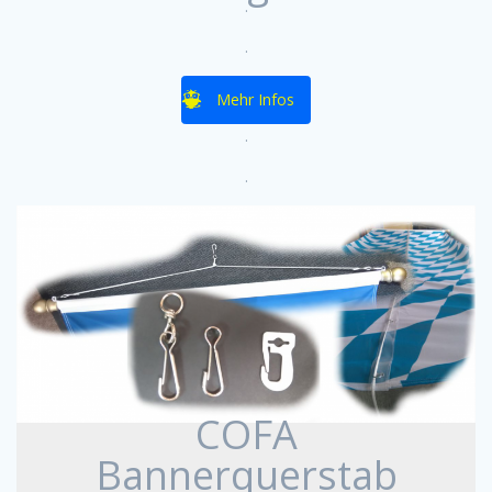
.
.
Mehr Infos
.
.
COFA
Bannerquerstab