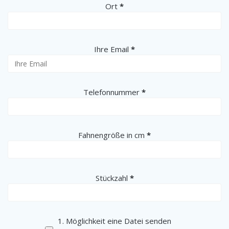
(erforderlich)
Ort
*
(erforderlich)
Ihre Email
*
(erforderlich)
Telefonnummer
*
(erforderlich)
Fahnengröße in cm
*
(erforderlich)
Stückzahl
*
1. Möglichkeit eine Datei senden